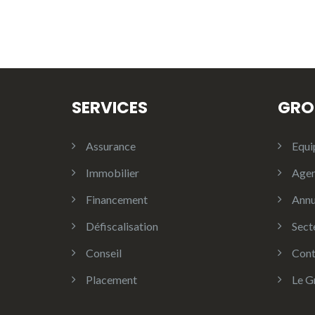
SERVICES
GRO
Assurance
Equi
Immobilier
Age
Financement
Annu
Défiscalisation
Sect
Conseil
Cont
Placement
Le G