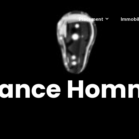
Placement
Immobil
rance Homm