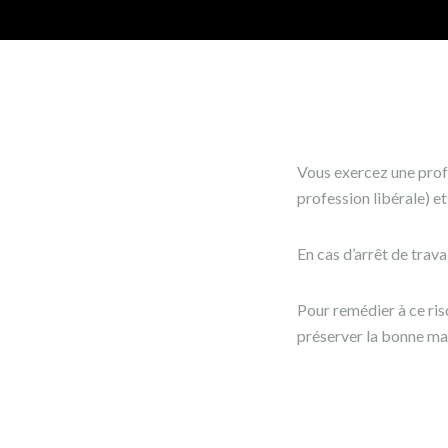
Vous exercez une profe
profession libérale) et
En cas d’arrêt de trava
Pour remédier à ce ri
préserver la bonne ma